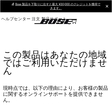
Skip
💰
Bose 製品を下取りに出すと最大 ¥30,000 のクレジットを獲得で
cl
きます。
to
Main
ヘルプセンター
注文
製品サポート
この製品はあなたの地域
ではご利用いただけませ
ん
現時点では、以下の理由により、お客様の製品
に関するオンラインサポートを提供できませ
ん。