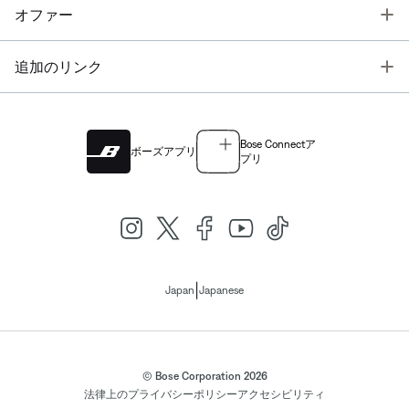
T
オファー
T
追加のリンク
Bose Connectア
ボーズアプリ
プリ
|
Japan
Japanese
© Bose Corporation 2026
法律上の
プライバシーポリシー
アクセシビリティ