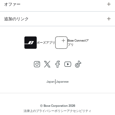
T
オファー
T
追加のリンク
Bose Connectア
ボーズアプリ
プリ
|
Japan
Japanese
© Bose Corporation 2026
法律上の
プライバシーポリシー
アクセシビリティ