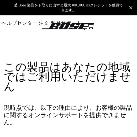
Skip
💰
Bose 製品を下取りに出すと最大 ¥30,000 のクレジットを獲得で
cl
きます。
to
Main
ヘルプセンター
注文
製品サポート
この製品はあなたの地域
ではご利用いただけませ
ん
現時点では、以下の理由により、お客様の製品
に関するオンラインサポートを提供できませ
ん。