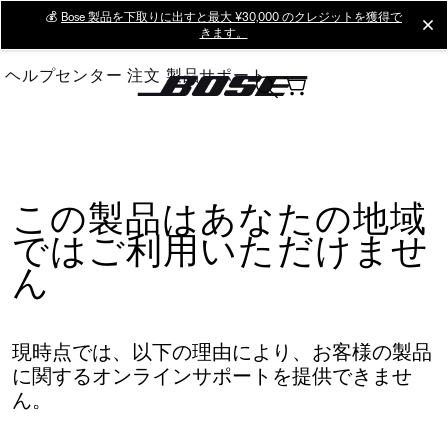
Skip
💰
Bose 製品を下取りに出すと最大 ¥30,000 のクレジットを獲得で
cl
きます。
to
Main
ヘルプセンター
注文
製品サポート
この製品はあなたの地域
ではご利用いただけませ
ん
現時点では、以下の理由により、お客様の製品
に関するオンラインサポートを提供できませ
ん。