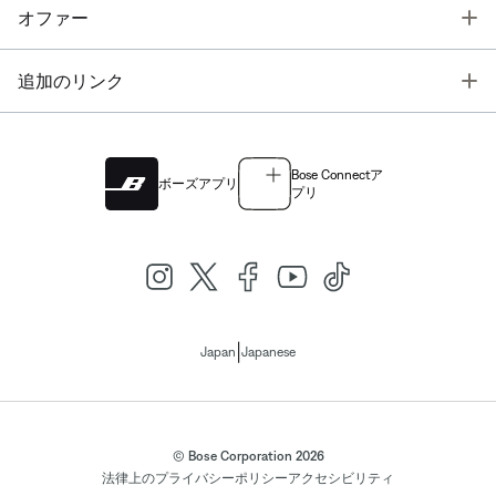
T
オファー
T
追加のリンク
Bose Connectア
ボーズアプリ
プリ
|
Japan
Japanese
© Bose Corporation 2026
法律上の
プライバシーポリシー
アクセシビリティ