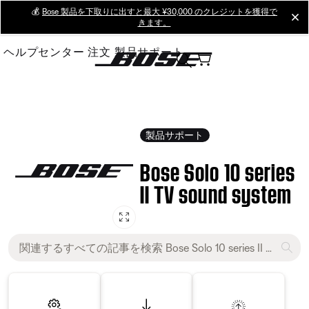
Skip
💰
Bose 製品を下取りに出すと最大 ¥30,000 のクレジットを獲得で
cl
きます。
to
Main
ヘルプセンター
注文
製品サポート
製品サポート
Bose Solo 10 series
II TV sound system