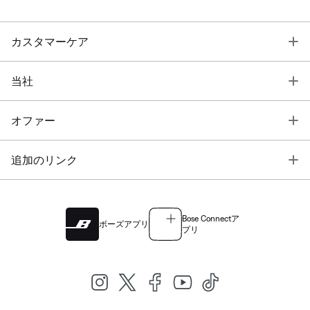
T
カスタマーケア
T
当社
T
オファー
T
追加のリンク
Bose Connectア
ボーズアプリ
プリ