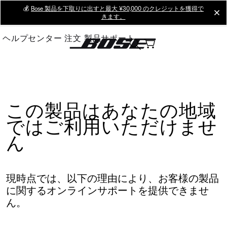
Skip
💰
Bose 製品を下取りに出すと最大 ¥30,000 のクレジットを獲得で
cl
きます。
to
Main
ヘルプセンター
注文
製品サポート
この製品はあなたの地域
ではご利用いただけませ
ん
現時点では、以下の理由により、お客様の製品
に関するオンラインサポートを提供できませ
ん。