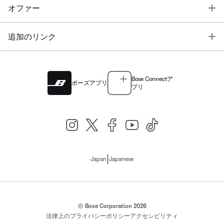
T
オファー
T
追加のリンク
Bose Connectア
ボーズアプリ
プリ
|
Japan
Japanese
© Bose Corporation 2026
法律上の
プライバシーポリシー
アクセシビリティ