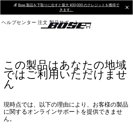
Skip
💰
Bose 製品を下取りに出すと最大 ¥30,000 のクレジットを獲得で
cl
きます。
to
Main
ヘルプセンター
注文
製品サポート
この製品はあなたの地域
ではご利用いただけませ
ん
現時点では、以下の理由により、お客様の製品
に関するオンラインサポートを提供できませ
ん。