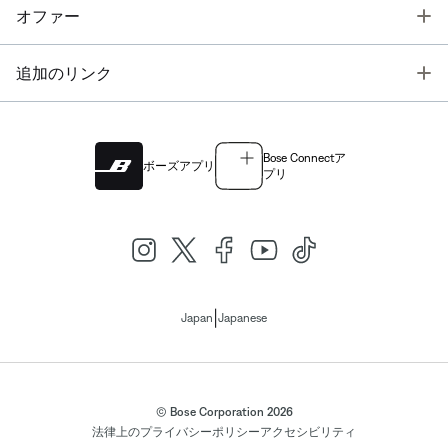
T
オファー
T
追加のリンク
Bose Connectア
ボーズアプリ
プリ
|
Japan
Japanese
© Bose Corporation 2026
法律上の
プライバシーポリシー
アクセシビリティ