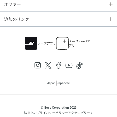
T
オファー
T
追加のリンク
Bose Connectア
ボーズアプリ
プリ
|
Japan
Japanese
© Bose Corporation 2026
法律上の
プライバシーポリシー
アクセシビリティ