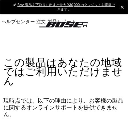
Skip
💰
Bose 製品を下取りに出すと最大 ¥30,000 のクレジットを獲得で
cl
きます。
to
Main
ヘルプセンター
注文
製品サポート
この製品はあなたの地域
ではご利用いただけませ
ん
現時点では、以下の理由により、お客様の製品
に関するオンラインサポートを提供できませ
ん。