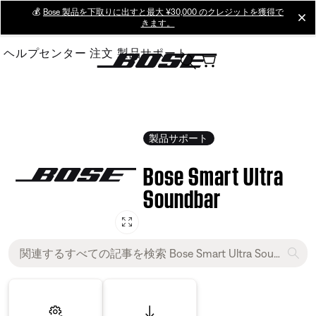
Skip
💰
Bose 製品を下取りに出すと最大 ¥30,000 のクレジットを獲得で
cl
きます。
to
Main
ヘルプセンター
注文
製品サポート
製品サポート
Bose Smart Ultra
Soundbar