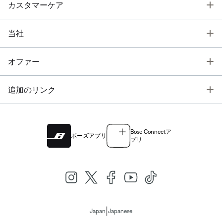
T
カスタマーケア
T
当社
T
オファー
T
追加のリンク
Bose Connectア
ボーズアプリ
プリ
|
Japan
Japanese