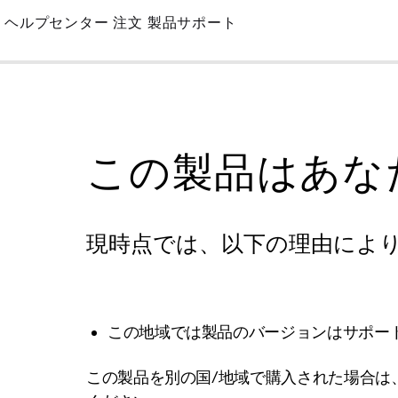
Skip
ヘルプセンター
注文
製品サポート
to
Main
この製品はあな
現時点では、以下の理由によ
この地域では製品のバージョンはサポー
この製品を別の国/地域で購入された場合は