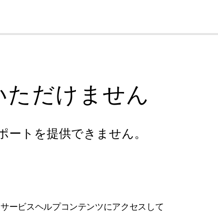
cl
いただけません
ポートを提供できません。
フサービスヘルプコンテンツにアクセスして