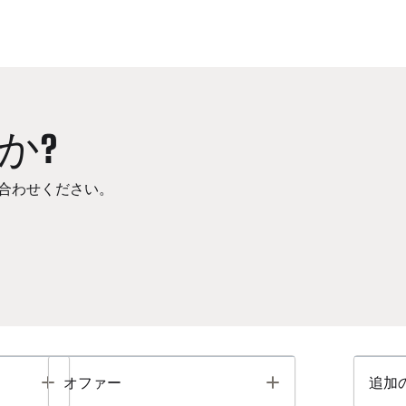
か?
合わせください。
Toggle
Toggle
オファー
追加