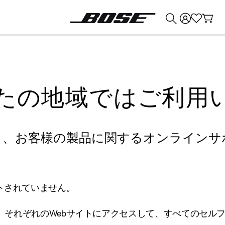
💰
Bose 製品を下取りに出すと最大 ¥30,000 のクレジットを獲得できます。
たの地域ではご利用
り、お客様の製品に関するオンラインサ
トされていません。
、それぞれのWebサイトにアクセスして、すべてのセル