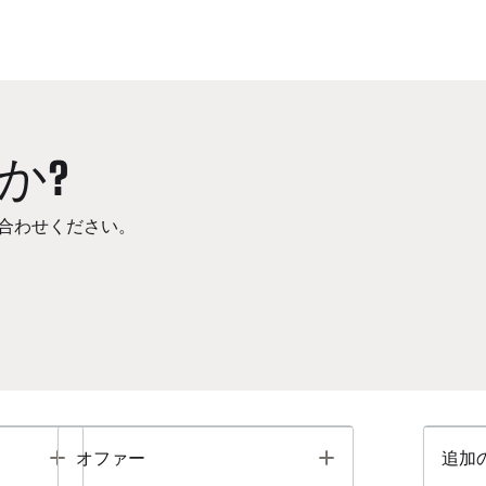
か?
合わせください。
Toggle
Toggle
オファー
追加