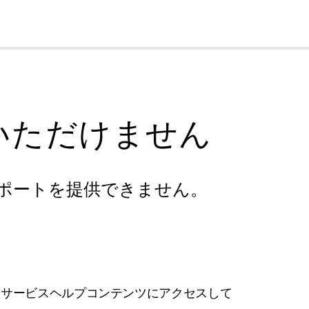
cl
いただけません
ポートを提供できません。
フサービスヘルプコンテンツにアクセスして