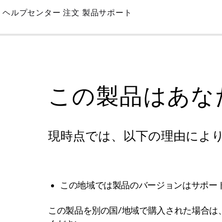
Skip
ヘルプセンター
注文
製品サポート
to
Main
この製品はあな
現時点では、以下の理由によ
この地域では製品のバージョンはサポー
この製品を別の国/地域で購入された場合は