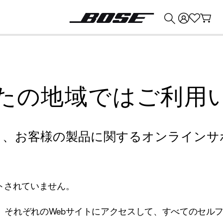
💰
Bose 製品を下取りに出すと最大 ¥30,000 のクレジットを獲得できます。
たの地域ではご利用
り、お客様の製品に関するオンラインサ
トされていません。
、それぞれのWebサイトにアクセスして、すべてのセル