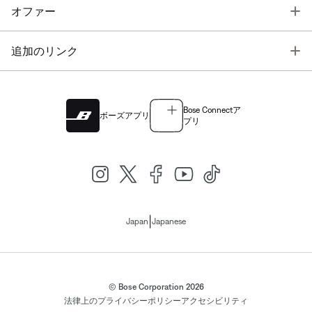
T
オファー
T
追加のリンク
Bose Connectア
ボーズアプリ
プリ
|
Japan
Japanese
© Bose Corporation 2026
法律上の
プライバシーポリシー
アクセシビリティ