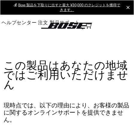
Skip
💰
Bose 製品を下取りに出すと最大 ¥30,000 のクレジットを獲得で
cl
きます。
to
Main
ヘルプセンター
注文
製品サポート
この製品はあなたの地域
ではご利用いただけませ
ん
現時点では、以下の理由により、お客様の製品
に関するオンラインサポートを提供できませ
ん。