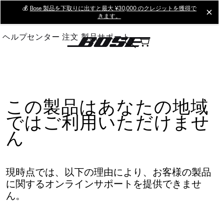
Skip
💰
Bose 製品を下取りに出すと最大 ¥30,000 のクレジットを獲得で
cl
きます。
to
Main
ヘルプセンター
注文
製品サポート
この製品はあなたの地域
ではご利用いただけませ
ん
現時点では、以下の理由により、お客様の製品
に関するオンラインサポートを提供できませ
ん。