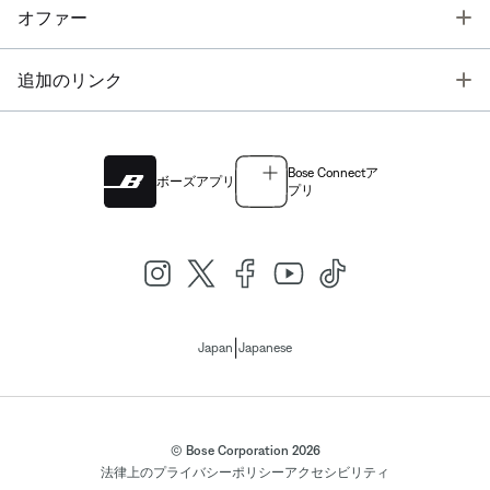
T
オファー
T
追加のリンク
Bose Connectア
ボーズアプリ
プリ
|
Japan
Japanese
© Bose Corporation 2026
法律上の
プライバシーポリシー
アクセシビリティ