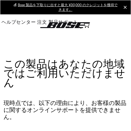
Skip
💰
Bose 製品を下取りに出すと最大 ¥30,000 のクレジットを獲得で
cl
きます。
to
Main
ヘルプセンター
注文
製品サポート
この製品はあなたの地域
ではご利用いただけませ
ん
現時点では、以下の理由により、お客様の製品
に関するオンラインサポートを提供できませ
ん。