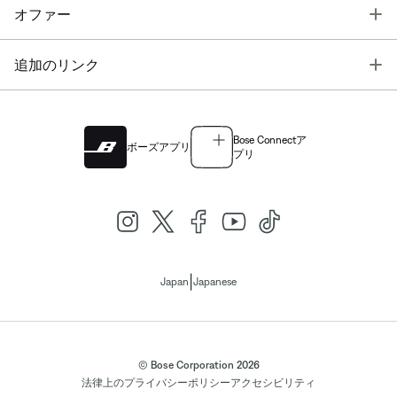
T
オファー
T
追加のリンク
Bose Connectア
ボーズアプリ
プリ
|
Japan
Japanese
© Bose Corporation 2026
法律上の
プライバシーポリシー
アクセシビリティ