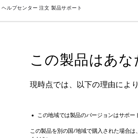
Skip
ヘルプセンター
注文
製品サポート
to
Main
この製品はあな
現時点では、以下の理由によ
この地域では製品のバージョンはサポー
この製品を別の国/地域で購入された場合は