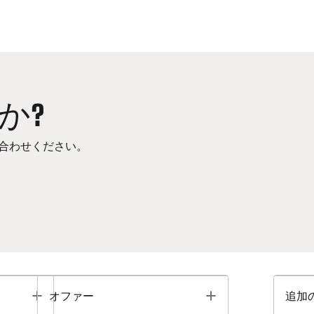
か?
合わせください。
Toggle
Toggle
オファー
追加