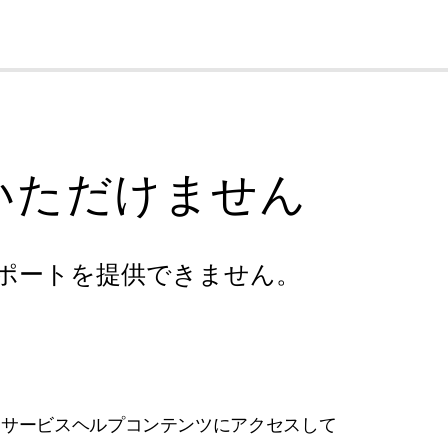
cl
いただけません
ポートを提供できません。
フサービスヘルプコンテンツにアクセスして