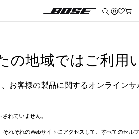
💰
Bose 製品を下取りに出すと最大 ¥30,000 のクレジットを獲得できます。
たの地域ではご利用
り、お客様の製品に関するオンラインサ
トされていません。
、それぞれのWebサイトにアクセスして、すべてのセル