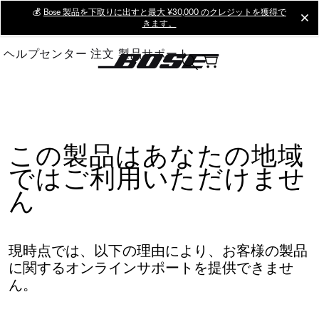
Skip
💰
Bose 製品を下取りに出すと最大 ¥30,000 のクレジットを獲得で
cl
きます。
to
Main
ヘルプセンター
注文
製品サポート
この製品はあなたの地域
ではご利用いただけませ
ん
現時点では、以下の理由により、お客様の製品
に関するオンラインサポートを提供できませ
ん。