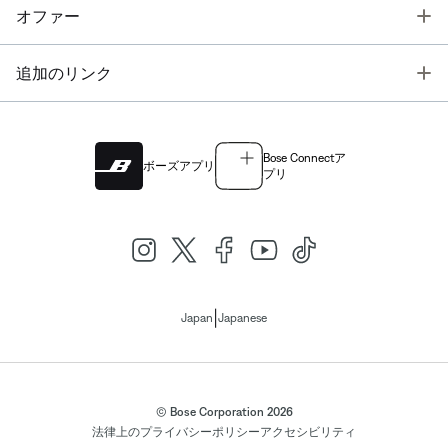
T
オファー
T
追加のリンク
Bose Connectア
ボーズアプリ
プリ
|
Japan
Japanese
© Bose Corporation 2026
法律上の
プライバシーポリシー
アクセシビリティ