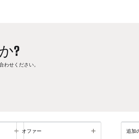
か?
合わせください。
Toggle
Toggle
オファー
追加