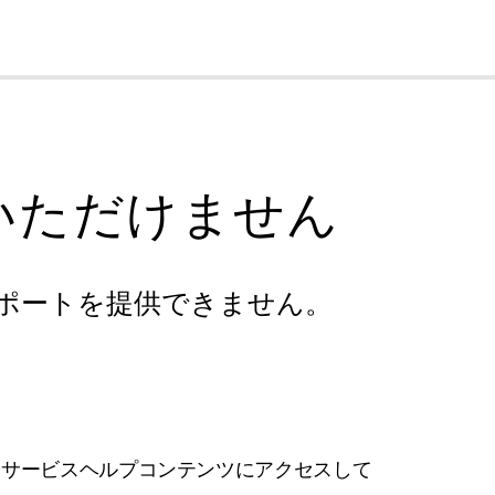
cl
いただけません
ポートを提供できません。
フサービスヘルプコンテンツにアクセスして