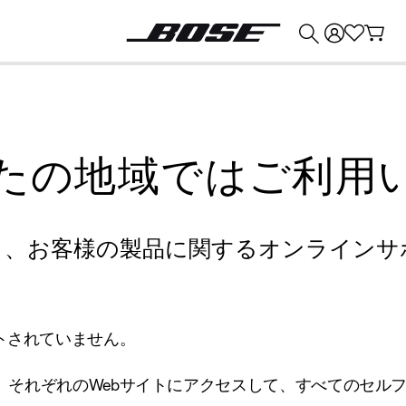
💰
Bose 製品を下取りに出すと最大 ¥30,000 のクレジットを獲得できます。
たの地域ではご利用
り、お客様の製品に関するオンラインサ
トされていません。
、それぞれのWebサイトにアクセスして、すべてのセル