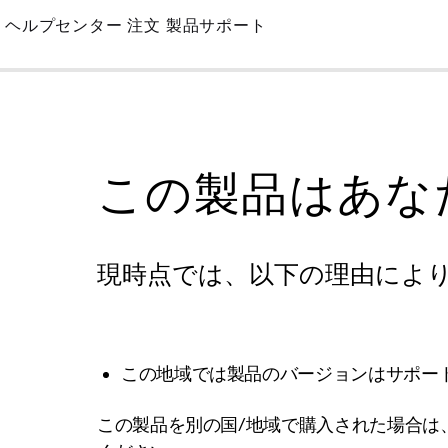
Skip
ヘルプセンター
注文
製品サポート
to
Main
この製品はあな
現時点では、以下の理由によ
この地域では製品のバージョンはサポー
この製品を別の国/地域で購入された場合は