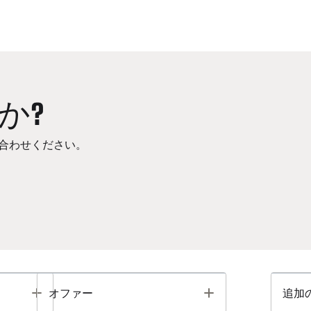
か?
合わせください。
Toggle
Toggle
オファー
追加