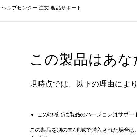
Skip
ヘルプセンター
注文
製品サポート
to
Main
この製品はあな
現時点では、以下の理由によ
この地域では製品のバージョンはサポー
この製品を別の国/地域で購入された場合は