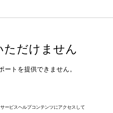
cl
いただけません
ポートを提供できません。
フサービスヘルプコンテンツにアクセスして