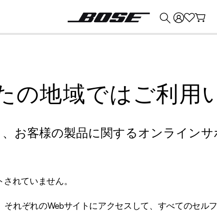
💰
Bose 製品を下取りに出すと最大 ¥30,000 のクレジットを獲得できます。
たの地域ではご利用
り、お客様の製品に関するオンラインサ
トされていません。
、それぞれのWebサイトにアクセスして、すべてのセル