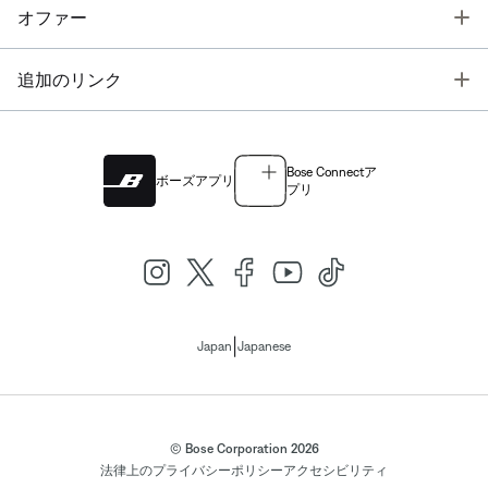
T
オファー
T
追加のリンク
Bose Connectア
ボーズアプリ
プリ
|
Japan
Japanese
© Bose Corporation 2026
法律上の
プライバシーポリシー
アクセシビリティ