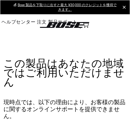
Skip
💰
Bose 製品を下取りに出すと最大 ¥30,000 のクレジットを獲得で
cl
きます。
to
Main
ヘルプセンター
注文
製品サポート
この製品はあなたの地域
ではご利用いただけませ
ん
現時点では、以下の理由により、お客様の製品
に関するオンラインサポートを提供できませ
ん。