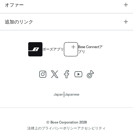
T
オファー
T
追加のリンク
Bose Connectア
ボーズアプリ
プリ
|
Japan
Japanese
© Bose Corporation 2026
法律上の
プライバシーポリシー
アクセシビリティ