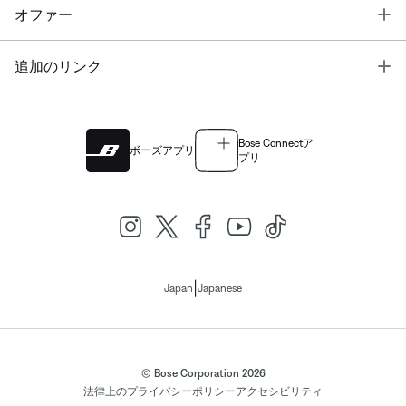
T
オファー
T
追加のリンク
Bose Connectア
ボーズアプリ
プリ
|
Japan
Japanese
© Bose Corporation 2026
法律上の
プライバシーポリシー
アクセシビリティ