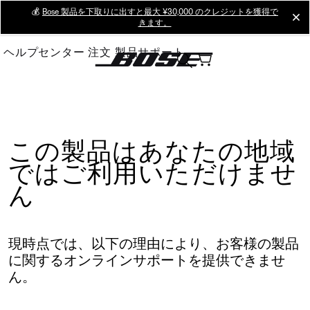
Skip
💰
Bose 製品を下取りに出すと最大 ¥30,000 のクレジットを獲得で
cl
きます。
to
Main
ヘルプセンター
注文
製品サポート
この製品はあなたの地域
ではご利用いただけませ
ん
現時点では、以下の理由により、お客様の製品
に関するオンラインサポートを提供できませ
ん。