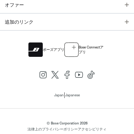
T
オファー
T
追加のリンク
Bose Connectア
ボーズアプリ
プリ
|
Japan
Japanese
© Bose Corporation 2026
法律上の
プライバシーポリシー
アクセシビリティ