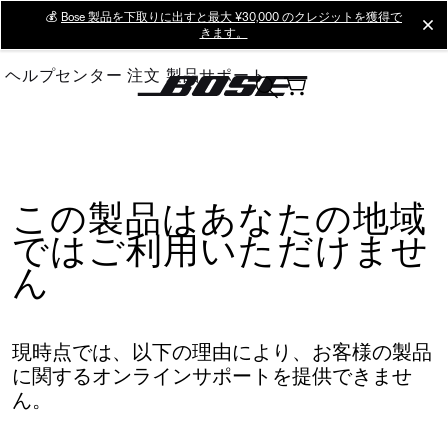
Skip
💰
Bose 製品を下取りに出すと最大 ¥30,000 のクレジットを獲得で
cl
きます。
to
Main
ヘルプセンター
注文
製品サポート
この製品はあなたの地域
ではご利用いただけませ
ん
現時点では、以下の理由により、お客様の製品
に関するオンラインサポートを提供できませ
ん。