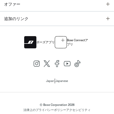
T
オファー
T
追加のリンク
Bose Connectア
ボーズアプリ
プリ
|
Japan
Japanese
© Bose Corporation 2026
法律上の
プライバシーポリシー
アクセシビリティ