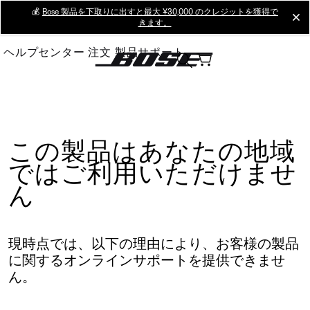
Skip
💰
Bose 製品を下取りに出すと最大 ¥30,000 のクレジットを獲得で
cl
きます。
to
Main
ヘルプセンター
注文
製品サポート
この製品はあなたの地域
ではご利用いただけませ
ん
現時点では、以下の理由により、お客様の製品
に関するオンラインサポートを提供できませ
ん。