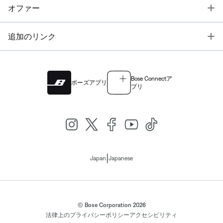
T
オファー
T
追加のリンク
Bose Connectア
ボーズアプリ
プリ
|
Japan
Japanese
© Bose Corporation 2026
法律上の
プライバシーポリシー
アクセシビリティ