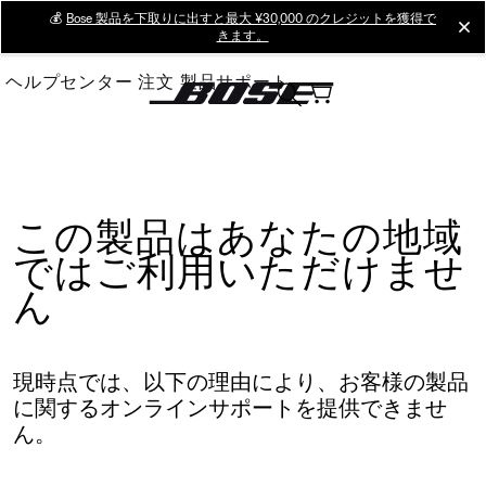
Skip
💰
Bose 製品を下取りに出すと最大 ¥30,000 のクレジットを獲得で
cl
きます。
to
Main
ヘルプセンター
注文
製品サポート
この製品はあなたの地域
ではご利用いただけませ
ん
現時点では、以下の理由により、お客様の製品
に関するオンラインサポートを提供できませ
ん。