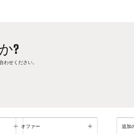
か?
合わせください。
Toggle
Toggle
オファー
追加