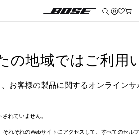
💰
Bose 製品を下取りに出すと最大 ¥30,000 のクレジットを獲得できます。
たの地域ではご利用
り、お客様の製品に関するオンラインサ
トされていません。
、それぞれのWebサイトにアクセスして、すべてのセル