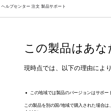
Skip
ヘルプセンター
注文
製品サポート
to
Main
この製品はあな
現時点では、以下の理由によ
この地域では製品のバージョンはサポー
この製品を別の国/地域で購入された場合は