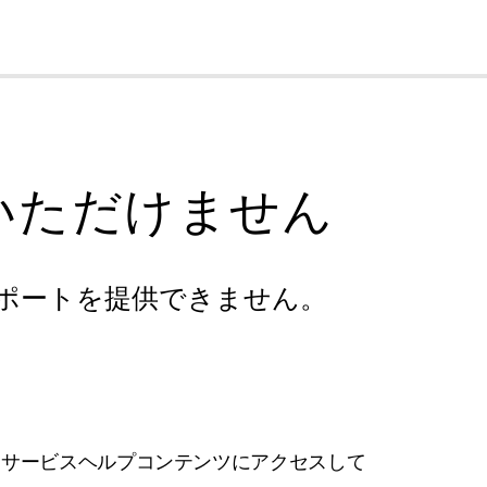
cl
いただけません
ポートを提供できません。
フサービスヘルプコンテンツにアクセスして