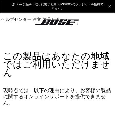
Skip
💰
Bose 製品を下取りに出すと最大 ¥30,000 のクレジットを獲得で
cl
きます。
to
Main
ヘルプセンター
注文
製品サポート
この製品はあなたの地域
ではご利用いただけませ
ん
現時点では、以下の理由により、お客様の製品
に関するオンラインサポートを提供できませ
ん。