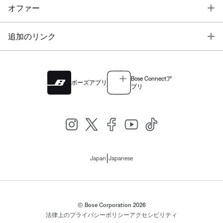
T
オファー
T
追加のリンク
Bose Connectア
ボーズアプリ
プリ
|
Japan
Japanese
© Bose Corporation 2026
法律上の
プライバシーポリシー
アクセシビリティ