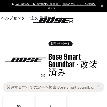
Skip
💰
Bose 製品を下取りに出すと最大 ¥30,000 のクレジットを獲得で
cl
きます。
to
Main
ヘルプセンター
注文
製品サポート
製品サポート
Bose Smart
Soundbar - 改装
済み