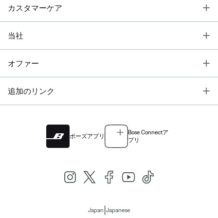
T
カスタマーケア
T
当社
T
オファー
T
追加のリンク
Bose Connectア
ボーズアプリ
プリ
|
Japan
Japanese