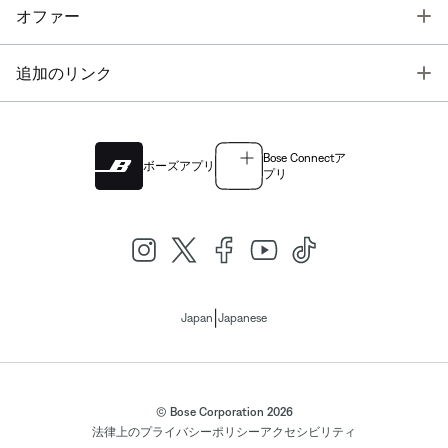
T
オファー
T
追加のリンク
Bose Connectア
ボーズアプリ
プリ
|
Japan
Japanese
© Bose Corporation 2026
法律上の
プライバシーポリシー
アクセシビリティ