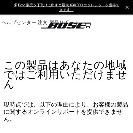
Skip
💰
Bose 製品を下取りに出すと最大 ¥30,000 のクレジットを獲得で
cl
きます。
to
Main
ヘルプセンター
注文
製品サポート
この製品はあなたの地域
ではご利用いただけませ
ん
現時点では、以下の理由により、お客様の製品
に関するオンラインサポートを提供できませ
ん。