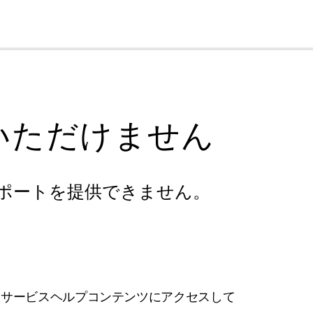
cl
いただけません
ポートを提供できません。
フサービスヘルプコンテンツにアクセスして