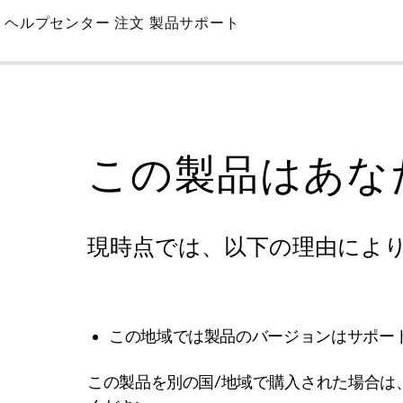
Skip
ヘルプセンター
注文
製品サポート
to
Main
この製品はあな
現時点では、以下の理由によ
この地域では製品のバージョンはサポー
この製品を別の国/地域で購入された場合は