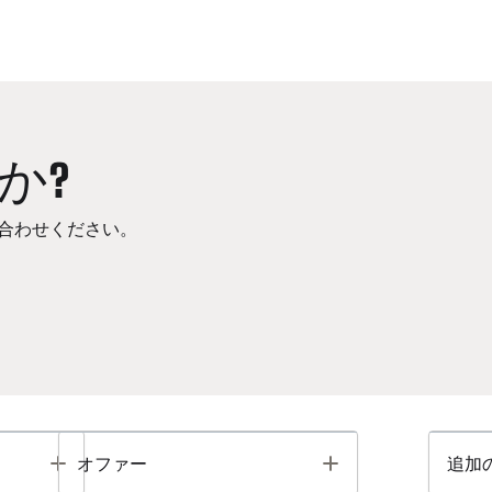
か?
合わせください。
Toggle
Toggle
オファー
追加