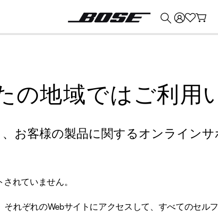
💰
Bose 製品を下取りに出すと最大 ¥30,000 のクレジットを獲得できます。
たの地域ではご利用
り、お客様の製品に関するオンラインサ
トされていません。
、それぞれのWebサイトにアクセスして、すべてのセル