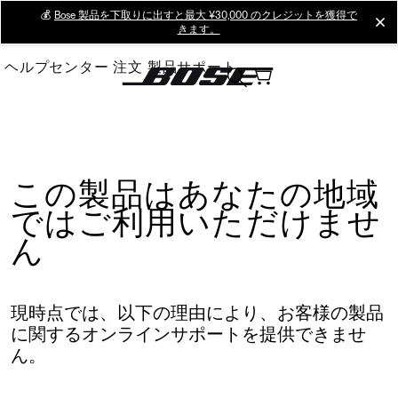
Skip
💰
Bose 製品を下取りに出すと最大 ¥30,000 のクレジットを獲得で
cl
きます。
to
Main
ヘルプセンター
注文
製品サポート
この製品はあなたの地域
ではご利用いただけませ
ん
現時点では、以下の理由により、お客様の製品
に関するオンラインサポートを提供できませ
ん。