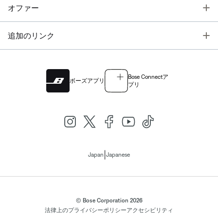
T
オファー
T
追加のリンク
Bose Connectア
ボーズアプリ
プリ
|
Japan
Japanese
© Bose Corporation 2026
法律上の
プライバシーポリシー
アクセシビリティ