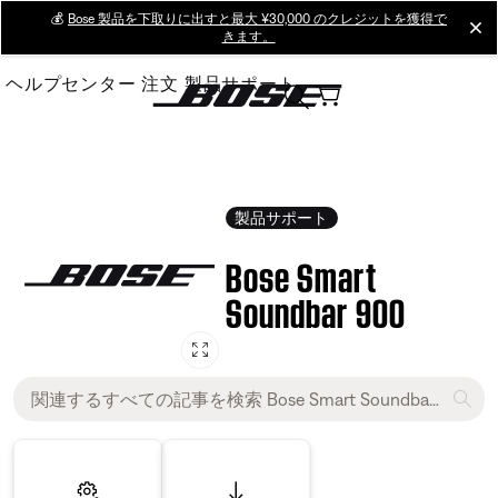
Skip
💰
Bose 製品を下取りに出すと最大 ¥30,000 のクレジットを獲得で
cl
きます。
to
Main
ヘルプセンター
注文
製品サポート
製品サポート
Bose Smart
Soundbar 900