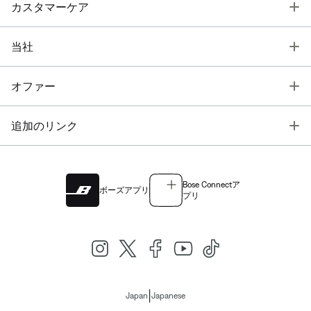
T
カスタマーケア
T
当社
T
オファー
T
追加のリンク
Bose Connectア
ボーズアプリ
プリ
|
Japan
Japanese