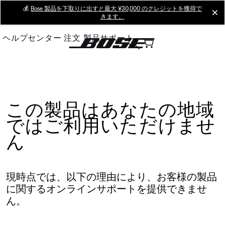
Skip
💰
Bose 製品を下取りに出すと最大 ¥30,000 のクレジットを獲得で
cl
きます。
to
Main
ヘルプセンター
注文
製品サポート
この製品はあなたの地域
ではご利用いただけませ
ん
現時点では、以下の理由により、お客様の製品
に関するオンラインサポートを提供できませ
ん。