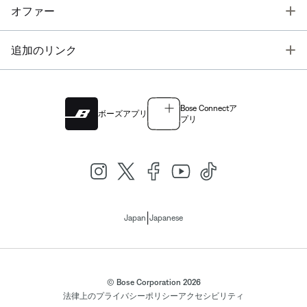
T
オファー
T
追加のリンク
Bose Connectア
ボーズアプリ
プリ
|
Japan
Japanese
© Bose Corporation 2026
法律上の
プライバシーポリシー
アクセシビリティ