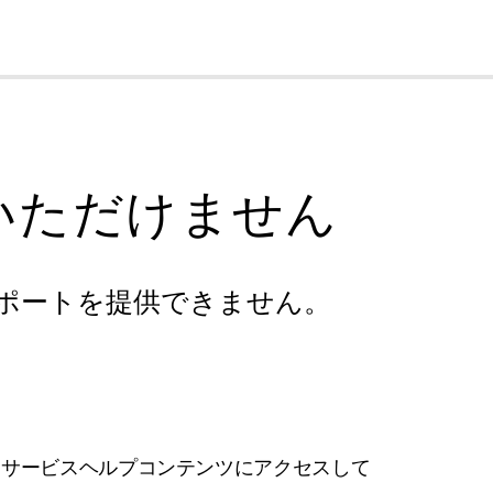
cl
いただけません
ポートを提供できません。
フサービスヘルプコンテンツにアクセスして