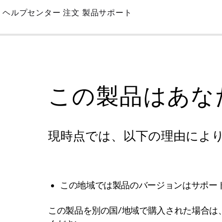
Skip
ヘルプセンター
注文
製品サポート
to
Main
この製品はあな
現時点では、以下の理由によ
この地域では製品のバージョンはサポー
この製品を別の国/地域で購入された場合は