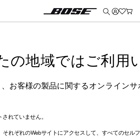
💰
Bose 製品を下取りに出すと最大 ¥30,000 のクレジットを獲得できます。
たの地域ではご利用
り、お客様の製品に関するオンラインサ
トされていません。
、それぞれのWebサイトにアクセスして、すべてのセル