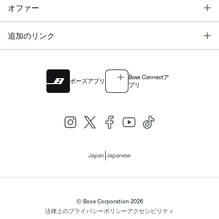
T
オファー
T
追加のリンク
Bose Connectア
ボーズアプリ
プリ
|
Japan
Japanese
© Bose Corporation 2026
法律上の
プライバシーポリシー
アクセシビリティ