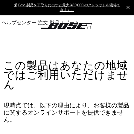
Skip
💰
Bose 製品を下取りに出すと最大 ¥30,000 のクレジットを獲得で
cl
きます。
to
Main
ヘルプセンター
注文
製品サポート
この製品はあなたの地域
ではご利用いただけませ
ん
現時点では、以下の理由により、お客様の製品
に関するオンラインサポートを提供できませ
ん。