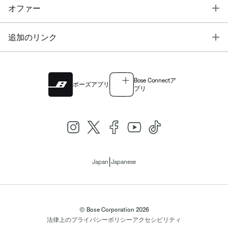
T
オファー
T
追加のリンク
Bose Connectア
ボーズアプリ
プリ
|
Japan
Japanese
© Bose Corporation 2026
法律上の
プライバシーポリシー
アクセシビリティ