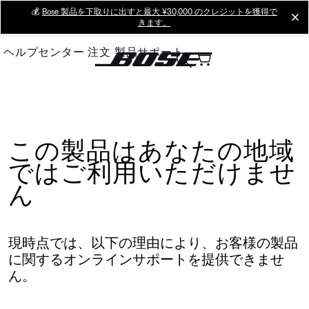
Skip
💰
Bose 製品を下取りに出すと最大 ¥30,000 のクレジットを獲得で
cl
きます。
to
Main
ヘルプセンター
注文
製品サポート
この製品はあなたの地域
ではご利用いただけませ
ん
現時点では、以下の理由により、お客様の製品
に関するオンラインサポートを提供できませ
ん。