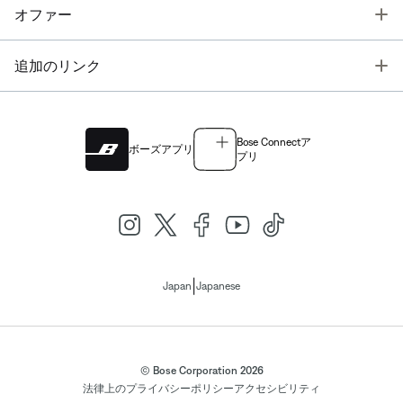
T
オファー
T
追加のリンク
Bose Connectア
ボーズアプリ
プリ
|
Japan
Japanese
© Bose Corporation 2026
法律上の
プライバシーポリシー
アクセシビリティ