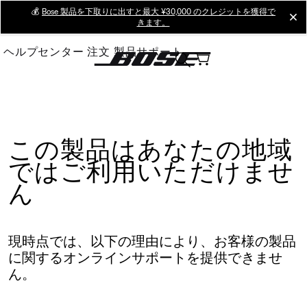
Skip
💰
Bose 製品を下取りに出すと最大 ¥30,000 のクレジットを獲得で
cl
きます。
to
Main
ヘルプセンター
注文
製品サポート
この製品はあなたの地域
ではご利用いただけませ
ん
現時点では、以下の理由により、お客様の製品
に関するオンラインサポートを提供できませ
ん。