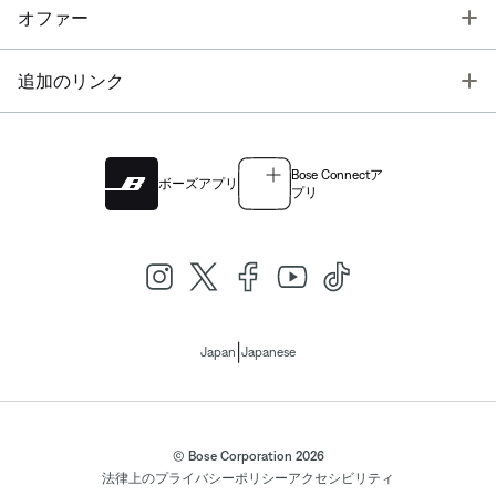
T
オファー
T
追加のリンク
Bose Connectア
ボーズアプリ
プリ
|
Japan
Japanese
© Bose Corporation 2026
法律上の
プライバシーポリシー
アクセシビリティ