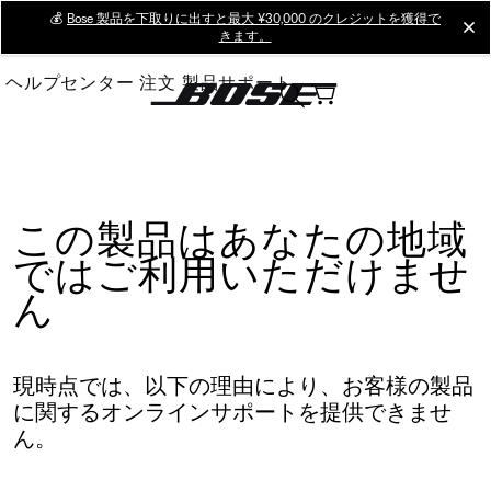
Skip
💰
Bose 製品を下取りに出すと最大 ¥30,000 のクレジットを獲得で
cl
きます。
to
Main
ヘルプセンター
注文
製品サポート
この製品はあなたの地域
ではご利用いただけませ
ん
現時点では、以下の理由により、お客様の製品
に関するオンラインサポートを提供できませ
ん。