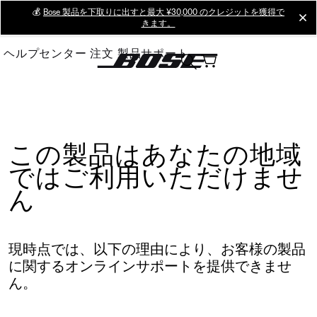
Skip
💰
Bose 製品を下取りに出すと最大 ¥30,000 のクレジットを獲得で
cl
きます。
to
Main
ヘルプセンター
注文
製品サポート
この製品はあなたの地域
ではご利用いただけませ
ん
現時点では、以下の理由により、お客様の製品
に関するオンラインサポートを提供できませ
ん。