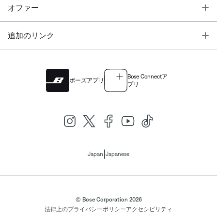
T
オファー
T
追加のリンク
Bose Connectア
ボーズアプリ
プリ
|
Japan
Japanese
© Bose Corporation 2026
法律上の
プライバシーポリシー
アクセシビリティ