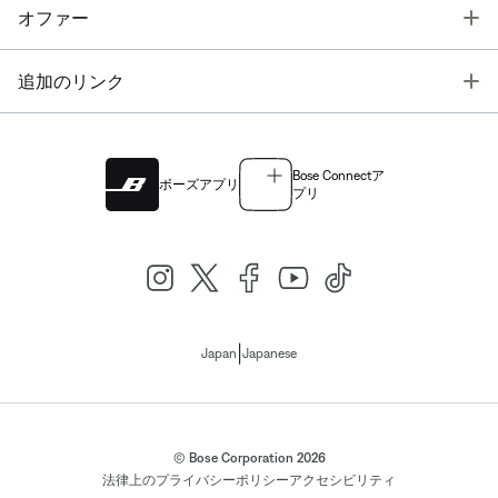
T
オファー
T
追加のリンク
Bose Connectア
ボーズアプリ
プリ
|
Japan
Japanese
© Bose Corporation 2026
法律上の
プライバシーポリシー
アクセシビリティ