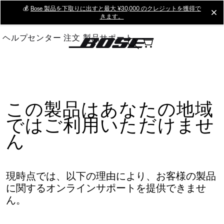
Skip
💰
Bose 製品を下取りに出すと最大 ¥30,000 のクレジットを獲得で
cl
きます。
to
Main
ヘルプセンター
注文
製品サポート
この製品はあなたの地域
ではご利用いただけませ
ん
現時点では、以下の理由により、お客様の製品
に関するオンラインサポートを提供できませ
ん。