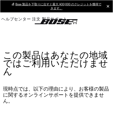
Skip
💰
Bose 製品を下取りに出すと最大 ¥30,000 のクレジットを獲得で
cl
きます。
to
Main
ヘルプセンター
注文
製品サポート
この製品はあなたの地域
ではご利用いただけませ
ん
現時点では、以下の理由により、お客様の製品
に関するオンラインサポートを提供できませ
ん。