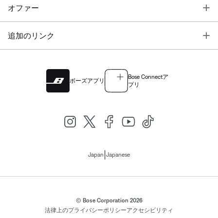
T
オファー
T
追加のリンク
Bose Connectア
ボーズアプリ
プリ
|
Japan
Japanese
© Bose Corporation 2026
法律上の
プライバシーポリシー
アクセシビリティ