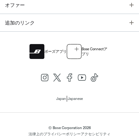
T
オファー
T
追加のリンク
Bose Connectア
ボーズアプリ
プリ
|
Japan
Japanese
© Bose Corporation 2026
法律上の
プライバシーポリシー
アクセシビリティ