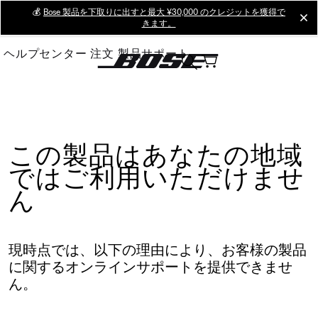
Skip
💰
Bose 製品を下取りに出すと最大 ¥30,000 のクレジットを獲得で
cl
きます。
to
Main
ヘルプセンター
注文
製品サポート
この製品はあなたの地域
ではご利用いただけませ
ん
現時点では、以下の理由により、お客様の製品
に関するオンラインサポートを提供できませ
ん。