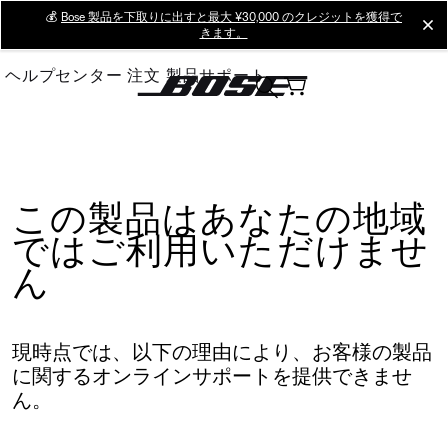
Skip
💰
Bose 製品を下取りに出すと最大 ¥30,000 のクレジットを獲得で
cl
きます。
to
Main
ヘルプセンター
注文
製品サポート
この製品はあなたの地域
ではご利用いただけませ
ん
現時点では、以下の理由により、お客様の製品
に関するオンラインサポートを提供できませ
ん。