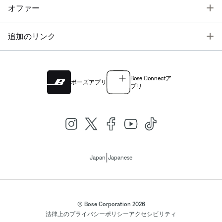
T
オファー
T
追加のリンク
Bose Connectア
ボーズアプリ
プリ
|
Japan
Japanese
© Bose Corporation 2026
法律上の
プライバシーポリシー
アクセシビリティ