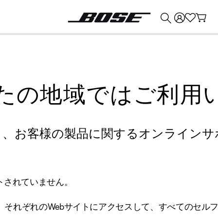
💰
Bose 製品を下取りに出すと最大 ¥30,000 のクレジットを獲得できます。
たの地域ではご利用
り、お客様の製品に関するオンラインサ
トされていません。
、それぞれのWebサイトにアクセスして、すべてのセル