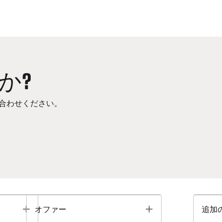
か?
合わせください。
Toggle
Toggle
オファー
追加