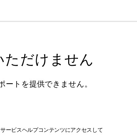
cl
いただけません
ポートを提供できません。
フサービスヘルプコンテンツにアクセスして