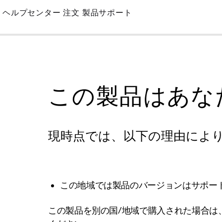
Skip
ヘルプセンター
注文
製品サポート
to
Main
この製品はあな
現時点では、以下の理由によ
この地域では製品のバージョンはサポー
この製品を別の国/地域で購入された場合は