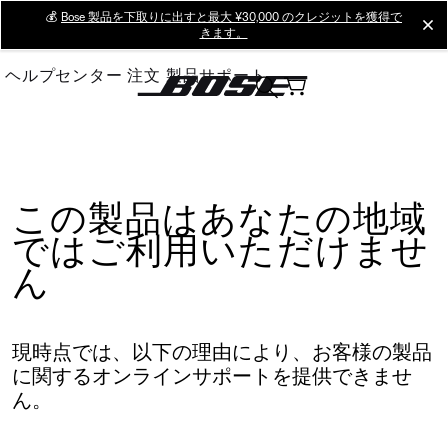
Skip
💰
Bose 製品を下取りに出すと最大 ¥30,000 のクレジットを獲得で
cl
きます。
to
Main
ヘルプセンター
注文
製品サポート
この製品はあなたの地域
ではご利用いただけませ
ん
現時点では、以下の理由により、お客様の製品
に関するオンラインサポートを提供できませ
ん。