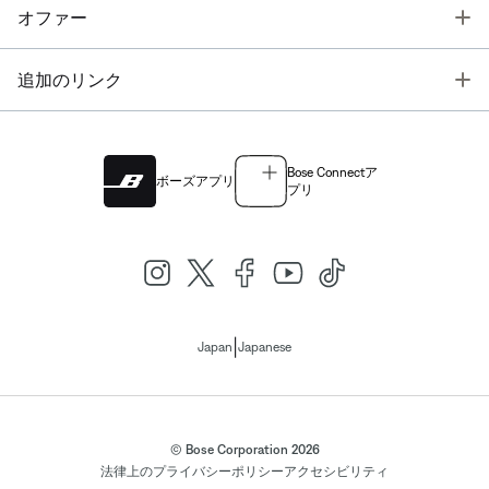
T
オファー
T
追加のリンク
Bose Connectア
ボーズアプリ
プリ
|
Japan
Japanese
© Bose Corporation 2026
法律上の
プライバシーポリシー
アクセシビリティ