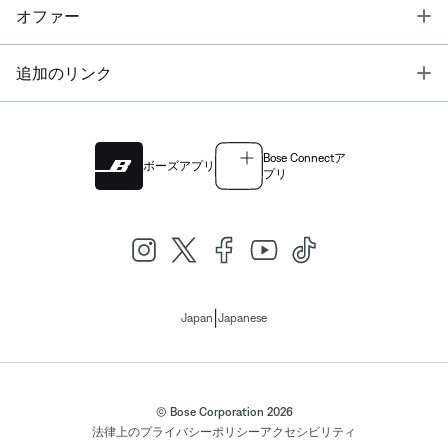
T
オファー
T
追加のリンク
Bose Connectア
ボーズアプリ
プリ
|
Japan
Japanese
© Bose Corporation 2026
法律上の
プライバシーポリシー
アクセシビリティ