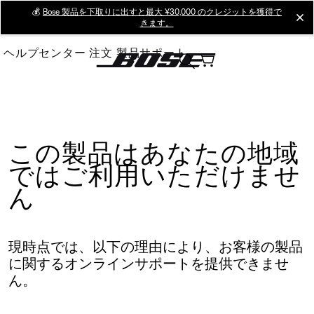
Skip
💰
Bose 製品を下取りに出すと最大 ¥30,000 のクレジットを獲得で
cl
きます。
to
Main
ヘルプセンター
注文
製品サポート
この製品はあなたの地域
ではご利用いただけませ
ん
現時点では、以下の理由により、お客様の製品
に関するオンラインサポートを提供できませ
ん。