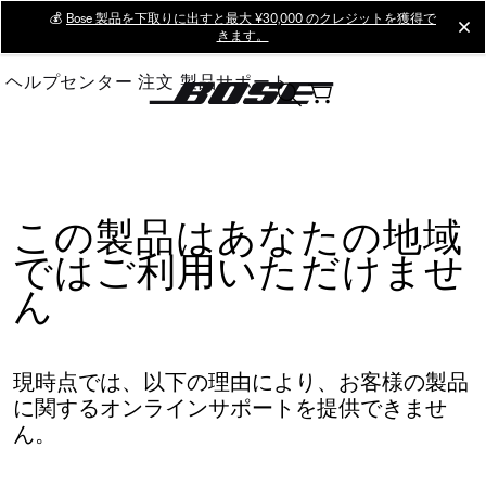
Skip
💰
Bose 製品を下取りに出すと最大 ¥30,000 のクレジットを獲得で
cl
きます。
to
Main
ヘルプセンター
注文
製品サポート
この製品はあなたの地域
ではご利用いただけませ
ん
現時点では、以下の理由により、お客様の製品
に関するオンラインサポートを提供できませ
ん。