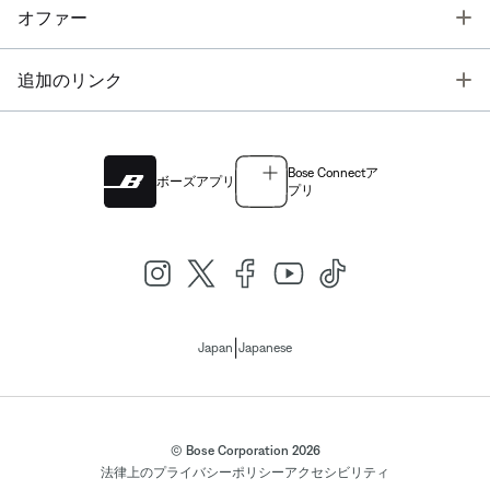
T
オファー
T
追加のリンク
Bose Connectア
ボーズアプリ
プリ
|
Japan
Japanese
© Bose Corporation 2026
法律上の
プライバシーポリシー
アクセシビリティ