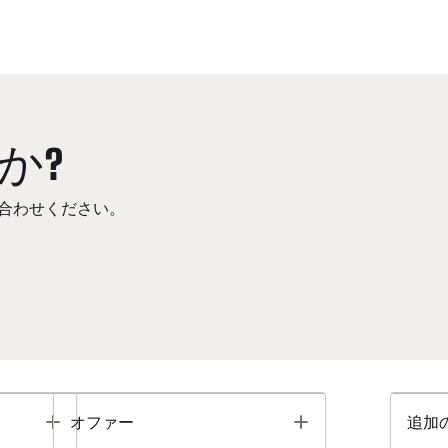
か?
合わせください。
Toggle
Toggle
オファー
追加