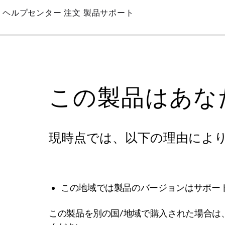
Skip
ヘルプセンター
注文
製品サポート
to
Main
この製品はあな
現時点では、以下の理由によ
この地域では製品のバージョンはサポー
この製品を別の国/地域で購入された場合は