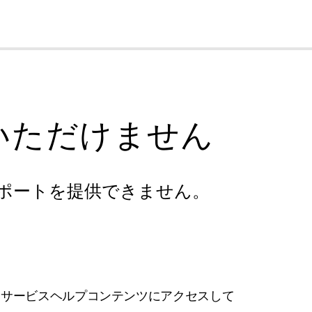
cl
いただけません
ポートを提供できません。
フサービスヘルプコンテンツにアクセスして