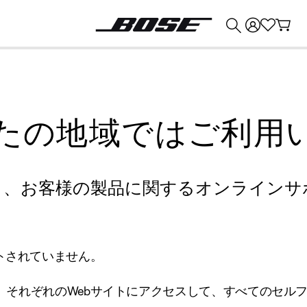
💰
Bose 製品を下取りに出すと最大 ¥30,000 のクレジットを獲得できます。
たの地域ではご利用
り、お客様の製品に関するオンラインサ
トされていません。
、それぞれのWebサイトにアクセスして、すべてのセル