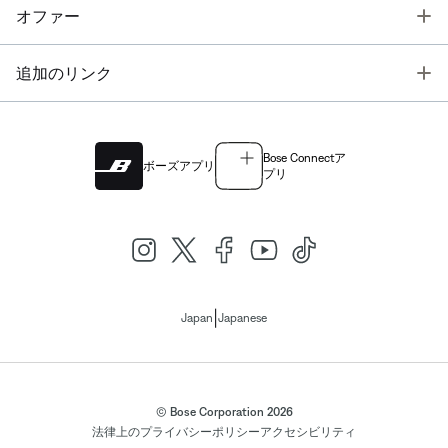
T
オファー
T
追加のリンク
Bose Connectア
ボーズアプリ
プリ
|
Japan
Japanese
© Bose Corporation 2026
法律上の
プライバシーポリシー
アクセシビリティ