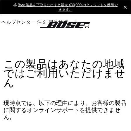
Skip
💰
Bose 製品を下取りに出すと最大 ¥30,000 のクレジットを獲得で
cl
きます。
to
Main
ヘルプセンター
注文
製品サポート
この製品はあなたの地域
ではご利用いただけませ
ん
現時点では、以下の理由により、お客様の製品
に関するオンラインサポートを提供できませ
ん。