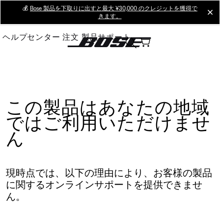
Skip
💰
Bose 製品を下取りに出すと最大 ¥30,000 のクレジットを獲得で
cl
きます。
to
Main
ヘルプセンター
注文
製品サポート
この製品はあなたの地域
ではご利用いただけませ
ん
現時点では、以下の理由により、お客様の製品
に関するオンラインサポートを提供できませ
ん。