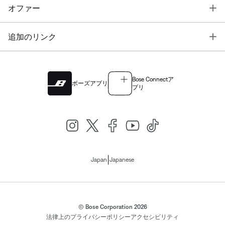
T
オファー
T
追加のリンク
Bose Connectア
ボーズアプリ
プリ
|
Japan
Japanese
© Bose Corporation 2026
法律上の
プライバシーポリシー
アクセシビリティ