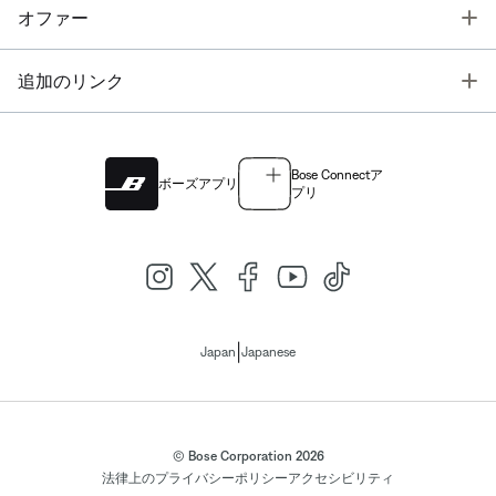
T
オファー
T
追加のリンク
Bose Connectア
ボーズアプリ
プリ
|
Japan
Japanese
© Bose Corporation 2026
法律上の
プライバシーポリシー
アクセシビリティ