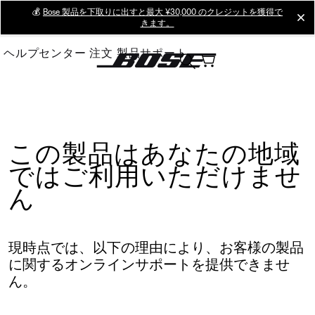
Skip
💰
Bose 製品を下取りに出すと最大 ¥30,000 のクレジットを獲得で
cl
きます。
to
Main
ヘルプセンター
注文
製品サポート
この製品はあなたの地域
ではご利用いただけませ
ん
現時点では、以下の理由により、お客様の製品
に関するオンラインサポートを提供できませ
ん。