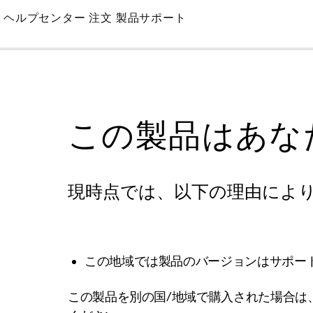
Skip
ヘルプセンター
注文
製品サポート
to
Main
この製品はあな
現時点では、以下の理由によ
この地域では製品のバージョンはサポー
この製品を別の国/地域で購入された場合は