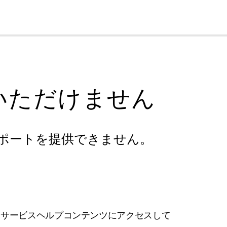
cl
いただけません
ポートを提供できません。
フサービスヘルプコンテンツにアクセスして