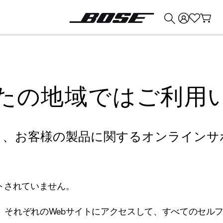
💰
Bose 製品を下取りに出すと最大 ¥30,000 のクレジットを獲得できます。
たの地域ではご利用
り、お客様の製品に関するオンラインサ
トされていません。
、それぞれのWebサイトにアクセスして、すべてのセル