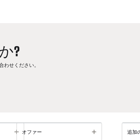
か?
合わせください。
Toggle
Toggle
オファー
追加